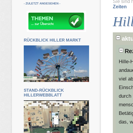
Sie sind 
- ZULETZT ANGESEHEN -
Zeiten
Hil
aktu
RÜCKBLICK HILLER MARKT
Re
Hille-
andau
viel a
Einsch
STAND-RÜCKBLICK
HILLERWEBBLATT
durch 
mensch
Betäti
das, w