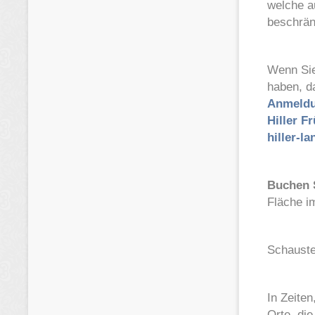
welche a
beschrän
Wenn Sie
haben, d
Anmeldu
Hiller F
hiller-la
Buchen S
Fläche i
Schauste
In Zeiten
Orte, die