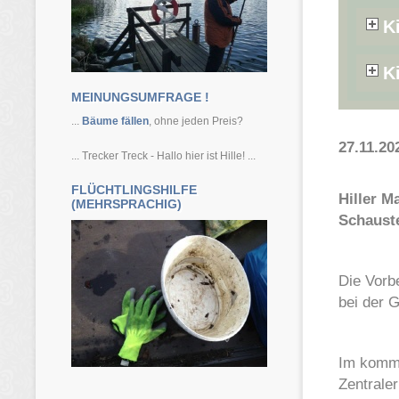
K
K
MEINUNGSUMFRAGE !
...
Bäume fällen
, ohne jeden Preis?
27.
... Trecker Treck - Hallo hier ist Hille! ...
FLÜCHTLINGSHILFE
Hiller 
(MEHRSPRACHIG)
Schaust
Die Vorb
bei der 
Im komme
Zentrale