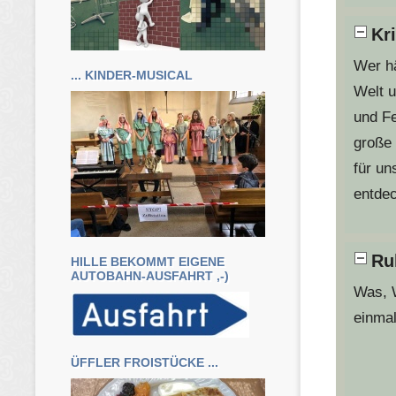
Kr
Wer hä
... KINDER-MUSICAL
Welt 
und Fe
große 
für un
entde
Ru
HILLE BEKOMMT EIGENE
AUTOBAHN-AUSFAHRT ,-)
Was, W
einma
ÜFFLER FROISTÜCKE ...