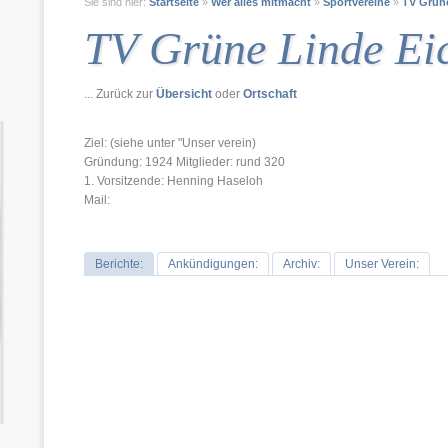
Sie sind hier:
Startseite
»
Wer alles mitmacht
»
Sportvereine
»
TV Grüne
TV Grüne Linde Ei
... Zurück zur
Übersicht
oder
Ortschaft
Ziel: (siehe unter "Unser verein)
Gründung: 1924 Mitglieder: rund 320
1. Vorsitzende: Henning Haseloh
Mail:
Berichte:
Ankündigungen:
Archiv:
Unser Verein: