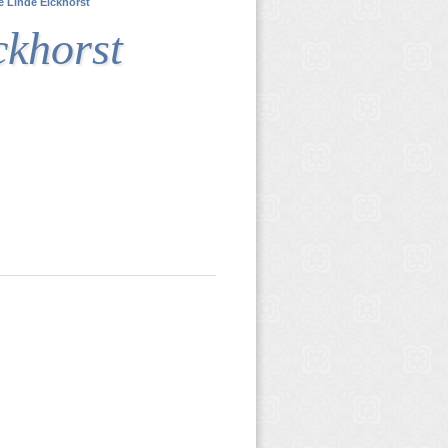
 Linde Eickhorst
ckhorst