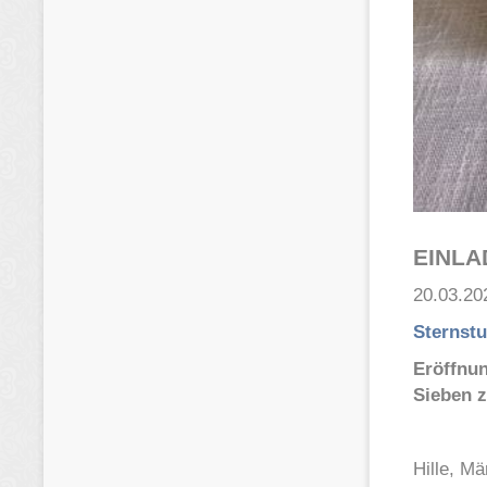
EINL
20.03.20
Sternst
Eröffnu
Sieben 
Hille, M