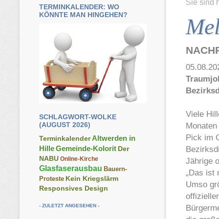
Sie sind 
TERMINKALENDER: WO
KÖNNTE MAN HINGEHEN?
Me
NACHR
05.08.202
Traumjo
Bezirksd
Viele Hil
SCHLAGWORT-WOLKE
(AUGUST 2026)
Monaten 
Pick im 
Altwerden in
Terminkalender
Hille
Gemeinde-Kolorit
Bezirksd
Der
NABU
Online-Kirche
Jährige o
Glasfaserausbau
Bauern-
„Das ist
Kein Kriegslärm
Proteste
Umso größ
Responsives Design
offiziell
- ZULETZT ANGESEHEN -
Bürgerme