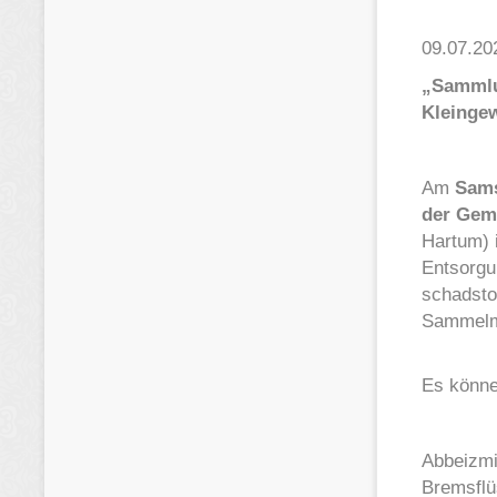
09.07.20
„Sammlu
Kleinge
Am
Sams
der Gem
Hartum)
Entsorgu
schadstof
Sammelmo
Es können
Abbeizmi
Bremsflü