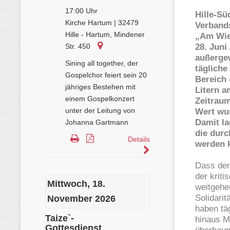
Hille-S
Verband
„Am Wie
28. Juni
außerge
täglich
Bereich 
Litern a
Zeitraum
Wert wur
Damit l
die durc
werden k
Dass der
der krit
weitgehen
Solidari
haben täg
hinaus M