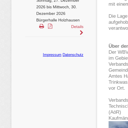
mit eine
Die Lage
aufgehob
verantwo
Über de
Der WBV 
im Gebie
Verbands
Gemeinde
Amtes Har
Trinkwas
vor Ort.
Verbands
Technisc
(AöR)
Kaufmänn