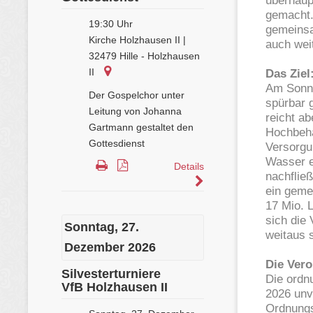
überhaup
gemacht.
gemeinsam
auch wei
Das Ziel
Am Sonnt
spürbar g
reicht ab
Hochbehä
Versorgu
Wasser e
nachflie
ein geme
17 Mio. 
sich die
weitaus s
Die Vero
Die ordn
2026 unv
Ordnungs