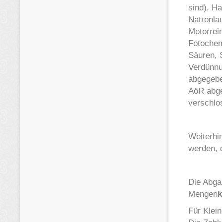
sind), Ha
Natronlau
Motorrein
Fotochem
Säuren, 
Verdünnu
abgegebe
AöR abge
verschlo
Weiterhi
werden, 
Die Abga
Mengen
k
Für Klei