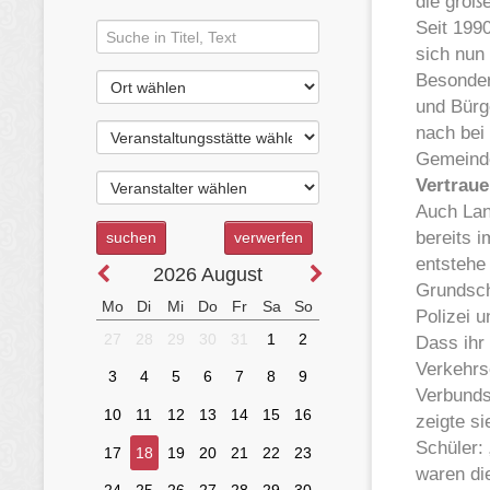
die groß
Seit 1990
sich nun 
Besonder
und Bürg
nach bei
Gemeinde
Vertrau
Auch Land
bereits 
entstehe
Grundsch
Polizei u
Dass ihr
Verkehrs
Verbundsc
zeigte s
Schüler:
waren di