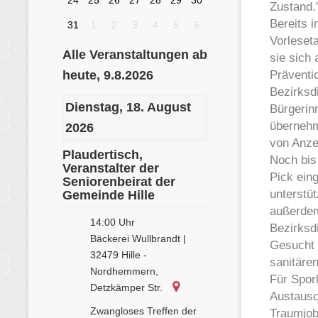
Zustand.
Bereits 
Vorleset
sie sich 
Präventi
Bezirksd
Bürgerin
übernehm
von Anze
Noch bis
Pick ein
unterstüt
außerdem
Bezirksd
Gesucht 
sanitären
Für Sporl
Austausc
Traumjob