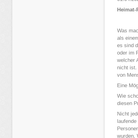
Heimat-P
Was mach
als eine
es sind 
oder im 
welcher A
nicht is
von Mens
Eine Mög
Wie scho
diesen P
Nicht jed
laufende
Personen
wurden. W