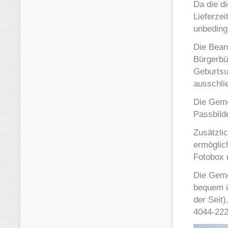
Da die d
Lieferze
unbeding
Die Bean
Bürgerbür
Geburtsu
ausschli
Die Gemei
Passbilde
Zusätzli
ermöglic
Fotobox 
Die Gemei
bequem ü
der Seit)
4044-222