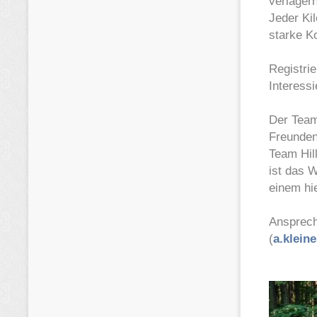
verlager
Jeder Kil
starke 
Registri
Interessi
Der Team
Freunden
Team Hill
ist das W
einem hi
Ansprech
(
a.klein