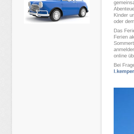
gemeinsa
Abenteue
Kinder u
oder dem
Das Feri
Ferien a
Sommertag
anmelden
online ü
Bei Frag
l.kemper