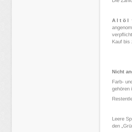
Die Zahl
A l t ö l
w
angenomm
verpflic
Kauf bis
Nicht a
Farb- un
gehören 
Restentl
Leere Sp
den „Grü