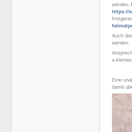
werden
.
https://
fristger
heimatpr
Auch übe
werden.
Ansprechp
a.kleine
Eine una
damit üb