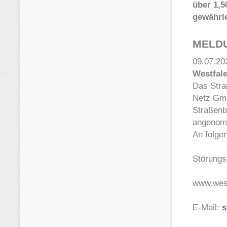
über 1,5
gewährle
MELD
09.07.20
Westfale
Das Stra
Netz Gmb
Straßenb
angenom
An folge
Störungs
www.west
E-Mail:
s