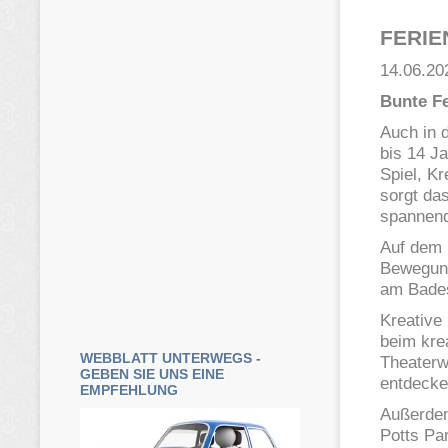
FERI
14.06.20
Bunte Fe
Auch in 
bis 14 J
Spiel, K
sorgt da
spannend
Auf dem 
Bewegung
am Bades
Kreative
beim kre
WEBBLATT UNTERWEGS -
Theaterw
GEBEN SIE UNS EINE
entdecke
EMPFEHLUNG
Außerdem
Potts Pa