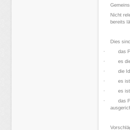
Gemeins
Nicht rel
bereits lä
Dies sind
·
das P
·
es di
·
die I
·
es is
·
es is
·
das P
ausgerich
Vorschlä