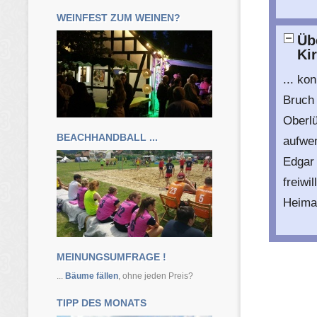
WEINFEST ZUM WEINEN?
Üb
Ki
... ko
Bruch 
Oberlü
BEACHHANDBALL ...
aufwen
Edgar 
freiwi
Heima
MEINUNGSUMFRAGE !
...
Bäume fällen
, ohne jeden Preis?
TIPP DES MONATS