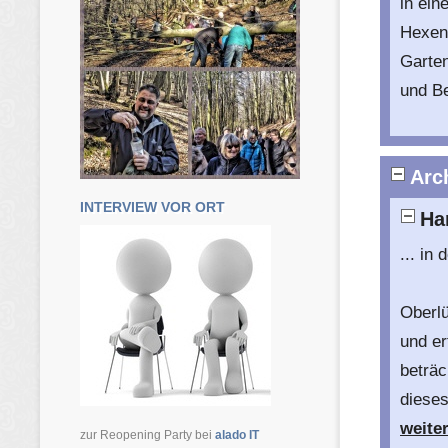
in ein
Hexen 
Garten
und B
Arch
INTERVIEW VOR ORT
Ha
... in
Oberlü
und er
beträc
diese
weiter
zur Reopening Party bei
alado IT