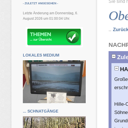
Sie sind 
- ZULETZT ANGESEHEN -
Obe
Letzte Änderung am Donnerstag, 6.
August 2026 um 01:00:04 Uhr.
..
Zurüc
NACHR
LOKALES MEDIUM
Zule
HA
Große
ersch
Hille-
... SCHNATGÄNGE
Söhne 
Grunds