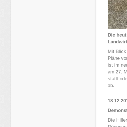
Die heut
Landwirt
Mit Blick
Pläne vo
ist im ne
am 27. M
stattfin
ab.
18.12.20
Demonst
Die Hill
Düngever