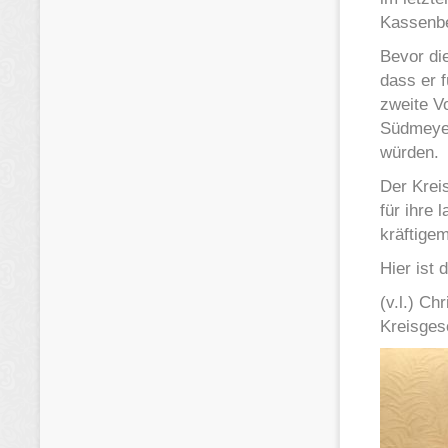
Kassenbe
Bevor di
dass er 
zweite Vo
Südmeyer
würden.
Der Krei
für ihre 
kräftige
Hier ist 
(v.l.) C
Kreisges