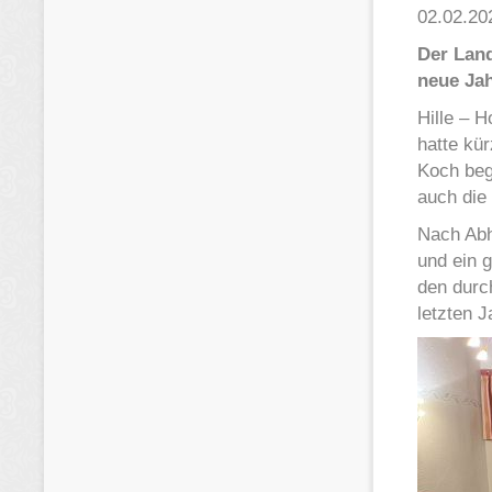
02.02.20
Der Land
neue Ja
Hille – H
hatte kü
Koch begr
auch die
Nach Abh
und ein 
den durc
letzten 