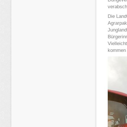
verabsch
Die Land
Agrarpak
Junglandw
Bürgerin
Vielleich
kommen u