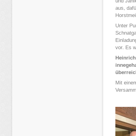
und Jani
aus, daf
Horstmei
Unter Pu
Schnatgan
Einladun
vor. Es w
Heinrich
innegeh
überreic
Mit eine
Versamm