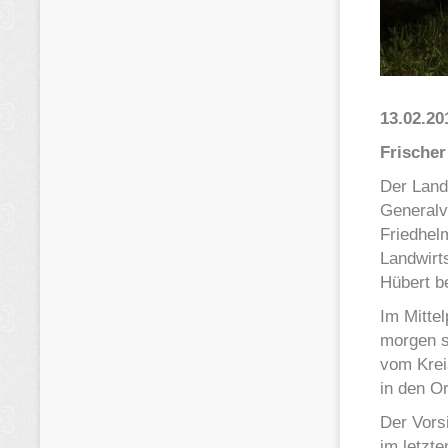
13.02.2
Frische
Der Land
Generalv
Friedhel
Landwirt
Hübert b
Im Mitte
morgen s
vom Krei
in den O
Der Vors
im letzt