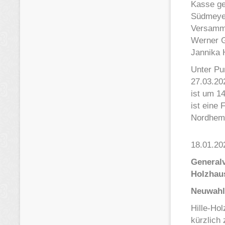
Kasse gep
Südmeyer
Versamml
Werner G
Jannika 
Unter Pu
27.03.20
ist um 1
ist eine
Nordhemm
18.01.20
General
Holzhaus
Neuwahl 
Hille-Ho
kürzlich