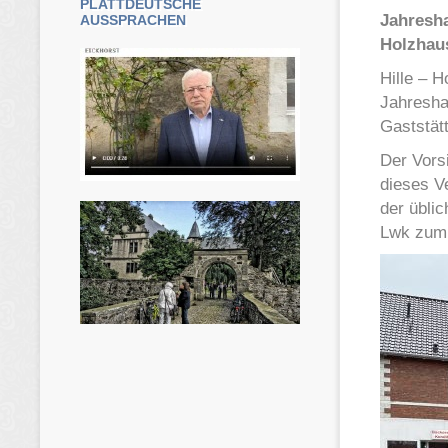
PLATTDEUTSCHE
Jahresh
AUSSPRACHEN
Holzhaus
Hille – H
Jahresha
Gaststätt
Der Vors
dieses V
der übli
Lwk zum 