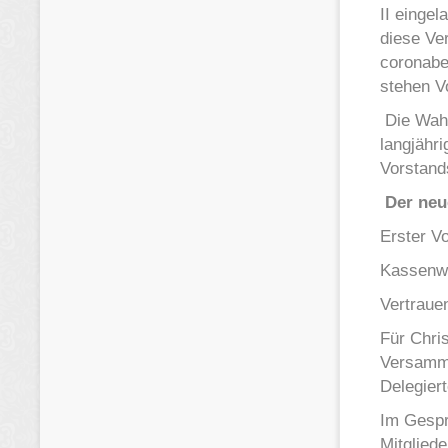
II einge
diese Ve
coronabe
stehen V
Die Wahl
langjähri
Vorstand
Der neue
Erster V
Kassenwa
Vertraue
Für Chris
Versamml
Delegier
Im Gespr
Mitgliede