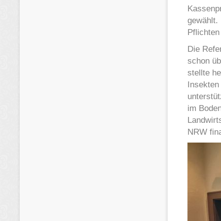
Kassenpr
gewählt.
Pflichten
Die Refer
schon üb
stellte h
Insekten 
unterstü
im Boden.
Landwirt
NRW fina