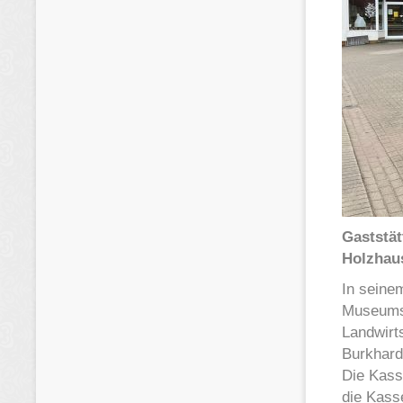
Gaststät
Holzhaus
In seine
Museumsb
Landwirt
Burkhard
Die Kass
die Kasse