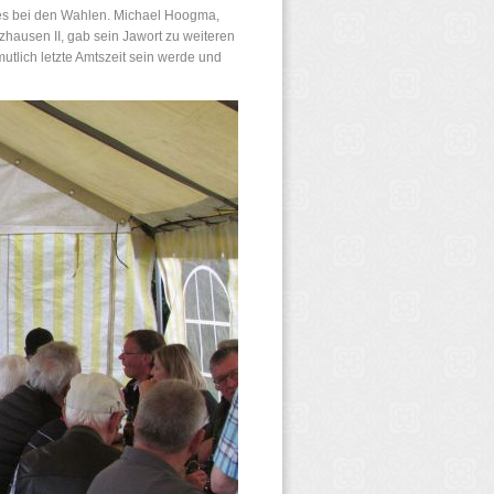
 es bei den Wahlen. Michael Hoogma,
ausen II, gab sein Jawort zu weiteren
utlich letzte Amtszeit sein werde und