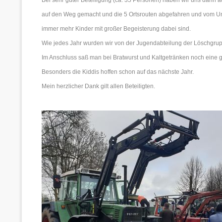
Bei sehr guter Beteiligung (ca. 35 Personen) haben wir uns dann a
auf den Weg gemacht und die 5 Ortsrouten abgefahren und vom Unrat
immer mehr Kinder mit großer Begeisterung dabei sind.
Wie jedes Jahr wurden wir von der Jugendabteilung der Löschgruppe 
Im Anschluss saß man bei Bratwurst und Kaltgetränken noch eine
Besonders die Kiddis hoffen schon auf das nächste Jahr.
Mein herzlicher Dank gilt allen Beteiligten.