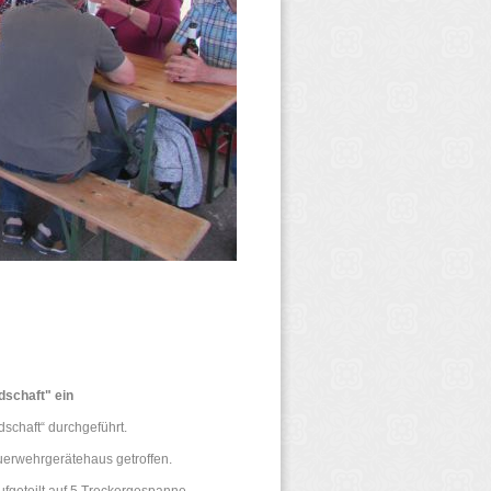
dschaft" ein
schaft“ durchgeführt.
uerwehrgerätehaus getroffen.