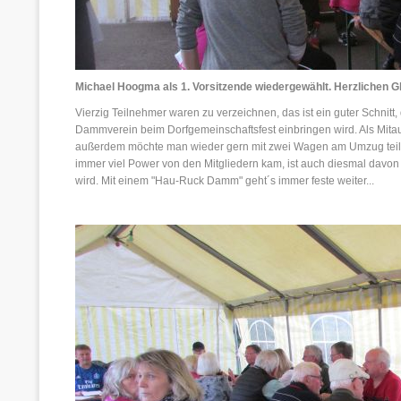
Michael Hoogma als 1. Vorsitzende wiedergewählt. Herzlichen G
Vierzig Teilnehmer waren zu verzeichnen, das ist ein guter Schnitt,
Dammverein beim Dorfgemeinschaftsfest einbringen wird. Als Mitausr
außerdem möchte man wieder gern mit zwei Wagen am Umzug teiln
immer viel Power von den Mitgliedern kam, ist auch diesmal davon
wird. Mit einem "Hau-Ruck Damm" geht´s immer feste weiter...