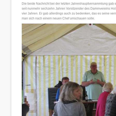
Die beste Nachricht bei der letzten Jahreshauptversammlung gab
seit nunmehr sechzehn Jahren Vorsitzender des Dammvereins Holzh
vier Jahren. Er gab allerdings auch zu bedenken, das es seine verm
man sich nach einem neuen Chef umschauen solle.