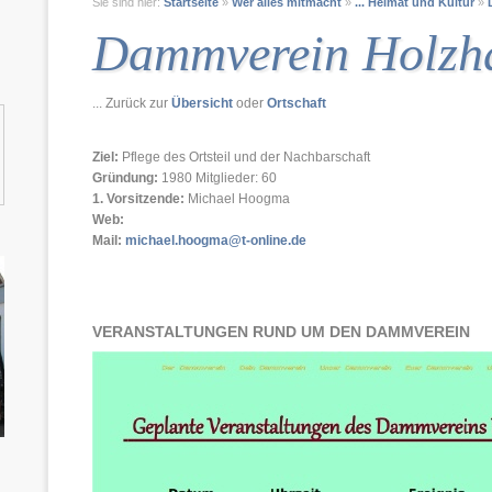
Sie sind hier:
Startseite
»
Wer alles mitmacht
»
... Heimat und Kultur
»
Dammverein Holzh
... Zurück zur
Übersicht
oder
Ortschaft
Ziel:
Pflege des Ortsteil und der Nachbarschaft
Gründung:
1980 Mitglieder: 60
1. Vorsitzende:
Michael Hoogma
Web:
Mail:
michael.hoogma@t-online.de
VERANSTALTUNGEN RUND UM DEN DAMMVEREIN