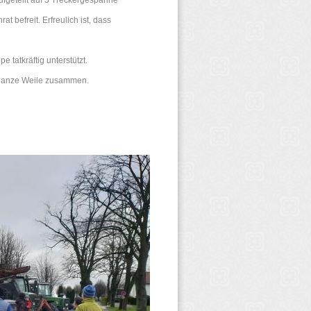
ufgeteilt auf 5 Treckergespanne
 befreit. Erfreulich ist, dass
tatkräftig unterstützt.
 ganze Weile zusammen.