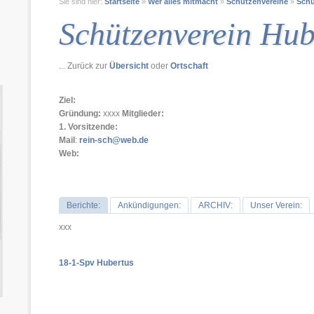
Sie sind hier:
Startseite
»
Wer alles mitmacht
»
Schützenvereine
»
Schü
Schützenverein Hub
... Zurück zur
Übersicht
oder
Ortschaft
Ziel:
Gründung:
xxxx
Mitglieder:
1. Vorsitzende:
Mail
:
rein-sch@web.de
Web:
Berichte:
Ankündigungen:
ARCHIV:
Unser Verein:
xxx
18-1-Spv Hubertus