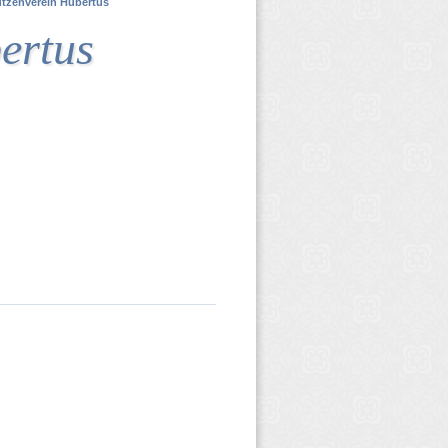
tzenverein Hubertus
ertus