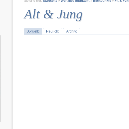
Sie sind hier:
Startseite
»
Wer alles mitmacht
»
Blickpunkte
»
Fit & Fun
Alt & Jung
Aktuell:
Neulich:
Archiv: