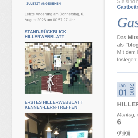
Sie sind 
- ZULETZT ANGESEHEN -
Gastbeit
Letzte Änderung am Donnerstag, 6.
Gas
August 2026 um 00:57:27 Uhr.
STAND-RÜCKBLICK
HILLERWEBBLATT
Das
Mit
als
"blo
Mit dem
loslegen:
ERSTES HILLERWEBBLATT
HILL
KENNEN-LERN-TREFFEN
Montag, 
6
ghjjgjj