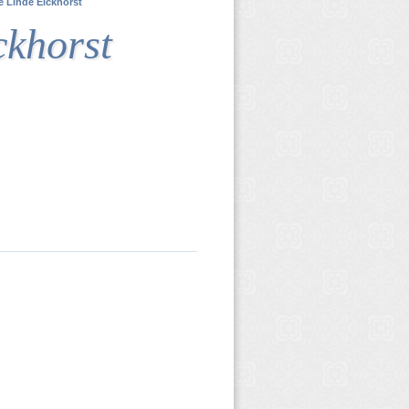
 Linde Eickhorst
ckhorst