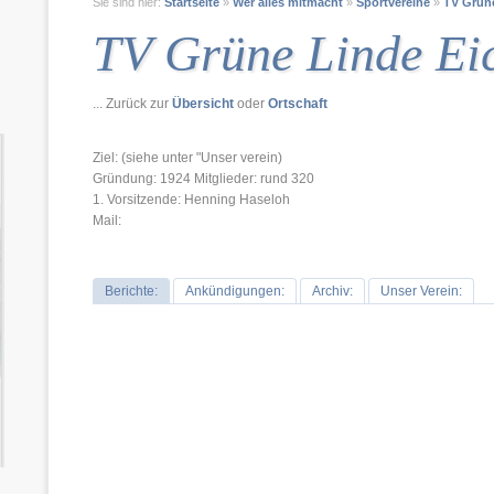
Sie sind hier:
Startseite
»
Wer alles mitmacht
»
Sportvereine
»
TV Grüne
TV Grüne Linde Ei
... Zurück zur
Übersicht
oder
Ortschaft
Ziel: (siehe unter "Unser verein)
Gründung: 1924 Mitglieder: rund 320
1. Vorsitzende: Henning Haseloh
Mail:
Berichte:
Ankündigungen:
Archiv:
Unser Verein: