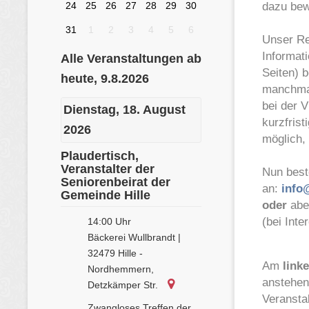
dazu bew
Unser R
Informat
Seiten) 
manchmal
bei der V
kurzfrist
möglich,
Nun best
an:
info
oder
abe
(bei Inte
Am
link
anstehen
Veransta